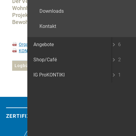
Der Verein IG PRO-KONTIKI unterstützt das
Wohnheim mit Spenden für ausserordentliche
Downloads
Projekte und Freizeitaktivitäten der
Bewohnerinnen und Bewohner.
Kontakt
Angebote
6
Organigramm.pdf
KONTIKI Bedeutung des Namens.pdf
Shop/Café
2
Logbücher und Geschäftsbericht
IG ProKONTIKI
1
ZERTIFIZIERUNG