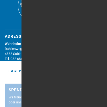
ADRESSE
Wohnheim KONTIKI
Dahlienweg 6
4553 Subingen
Tel. 032 686 53 70
LAGEPLAN
SPENDEN
Wir freuen uns, wenn Sie das KONTIKI, seine Mitbewohner
oder unsere Projekte unterstützen.